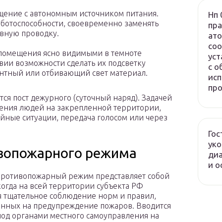
щение с автономным источником питания.
Нп 
ботоспособности, своевременно заменять
пра
вную проводку.
ато
соо
помещения ясно видимыми в темноте
уст
вии возможности сделать их подсветку
с о
нтный или отбивающий свет материал.
исп
про
я пост дежурного (суточный наряд). Задачей
дения людей на закрепленной территории,
ные ситуации, передача голосом или через
Гос
ук
ивопожарного режима
диа
и о
ротивопожарный режим представляет собой
когда на всей территории субъекта РФ
я тщательное соблюдение норм и правил,
нных на предупреждение пожаров. Вводится
иод органами местного самоуправления на