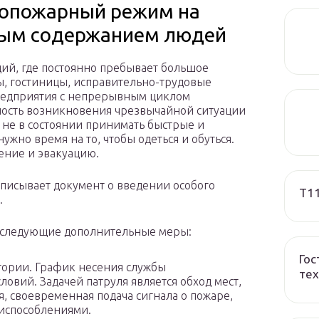
вопожарный режим на
чным содержанием людей
ий, где постоянно пребывает большое
ы, гостиницы, исправительно-трудовые
редприятия с непрерывным циклом
сность возникновения чрезвычайной ситуации
и не в состоянии принимать быстрые и
жно время на то, чтобы одеться и обуться.
ение и эвакуацию.
дписывает документ о введении особого
T1
.
 следующие дополнительные меры:
Гос
тории. График несения службы
тех
ловий. Задачей патруля является обход мест,
, своевременная подача сигнала о пожаре,
испособлениями.