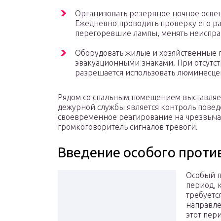
Организовать резервное ночное осве
Ежедневно проводить проверку его ра
перегоревшие лампы, менять неиспра
Оборудовать жилые и хозяйственные 
эвакуационными знаками. При отсутст
разрешается использовать люминесце
Рядом со спальным помещением выставляетс
дежурной службы является контроль пове
своевременное реагирование на чрезвычай
громкоговоритель сигналов тревоги.
Введение особого прот
Особый п
период, 
требуетс
направле
этот пер