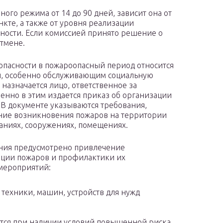
го режима от 14 до 90 дней, зависит она от
кте, а также от уровня реализации
ности. Если комиссией принято решение о
отмене.
пасности в пожароопасный период относится
ти, особенно обслуживающим социальную
 назначается лицо, ответственное за
нно в этим издается приказ об организации
В документе указываются требования,
ние возникновения пожаров на территории
даниях, сооружениях, помещениях.
ения предусмотрено привлечение
ации пожаров и профилактики их
мероприятий:
техники, машин, устройств для нужд
ятся при наличии условий повышенной риска