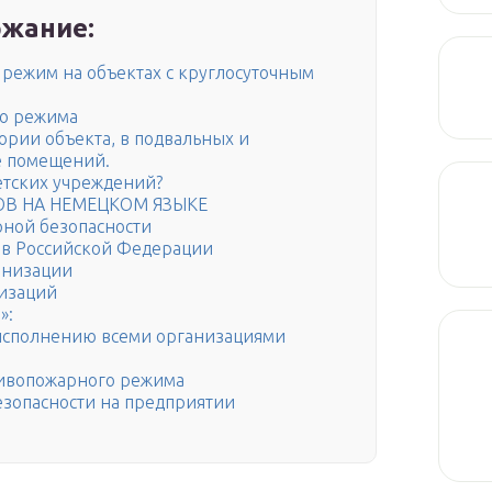
жание:
режим на объектах с круглосуточным
го режима
рии объекта, в подвальных и
е помещений.
етских учреждений?
В НА НЕМЕЦКОМ ЯЗЫКЕ
рной безопасности
 в Российской Федерации
анизации
низаций
»:
исполнению всеми организациями
ивопожарного режима
езопасности на предприятии