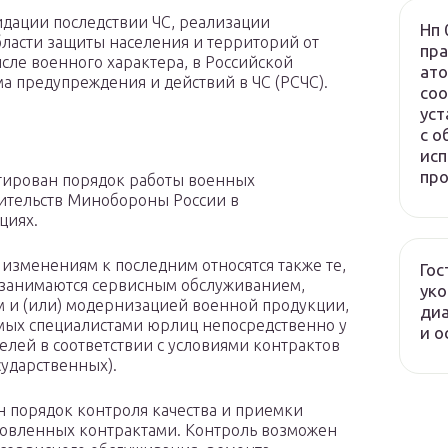
дации последствии ЧС, реализации
Нп 
ласти защиты населения и территорий от
пра
исле военного характера, в Российской
ато
а предупреждения и действий в ЧС (РСЧС).
соо
уст
с о
исп
про
ирован порядок работы военных
ительств Минобороны России в
циях.
 изменениям к последним относятся также те,
Гос
занимаются сервисным обслуживанием,
ук
 и (или) модернизацией военной продукции,
диа
ых специалистами юрлиц непосредственно у
и о
елей в соответствии с условиями контрактов
государственных).
 порядок контроля качества и приемки
ановленных контрактами. Контроль возможен