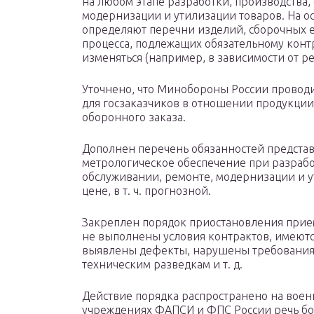
на любом этапе разработки, производства,
модернизации и утилизации товаров. На о
определяют перечни изделий, сборочных 
процесса, подлежащих обязательному конт
изменяться (например, в зависимости от ре
Уточнено, что Минобороны России проводи
для госзаказчиков в отношении продукции
оборонного заказа.
Дополнен перечень обязанностей представ
метрологическое обеспечение при разрабо
обслуживании, ремонте, модернизации и 
цене, в т. ч. прогнозной.
Закреплен порядок приостановления прием
не выполнены условия контрактов, имеютс
выявлены дефекты, нарушены требования
техническим разведкам и т. д.
Действие порядка распространено на воен
учреждениях ФАПСИ и ФПС России речь бо