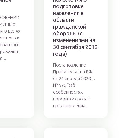
подготовке
населения в
НОВЕНИИ
области
ЧАЙНЫХ
гражданской
Й В целях
обороны (с
енного и
изменениями на
ованного
30 сентября 2019
рования
года)
...
Постановление
Правительства РФ
от 26 апреля 2020 г.
№ 590 “Об
особенностях
порядка и сроках
представления...