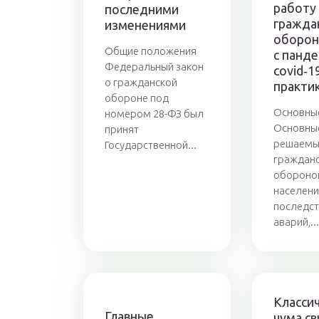
работу
последними
гражда
изменениями
обороне
Общие положения
с панд
Федеральный закон
covid‑1
о гражданской
практи
обороне под
Основны
номером 28-ФЗ был
Основные
принят
решаемы
Государственной...
граждан
обороной
населени
последст
аварий,...
Класси
Главные
чума св