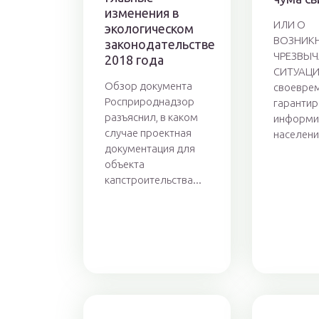
изменения в
ИЛИ О
экологическом
ВОЗНИК
законодательстве
ЧРЕЗВЫ
2018 года
СИТУАЦИ
Обзор документа
своеврем
Росприроднадзор
гарантир
разъяснил, в каком
информи
случае проектная
населения
документация для
объекта
капстроительства...