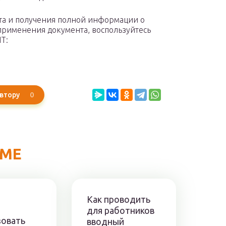
нта и получения полной информации о
 применения документа, воспользуйтесь
Т:
0
втору
ЕМЕ
Как проводить
для работников
зовать
вводный