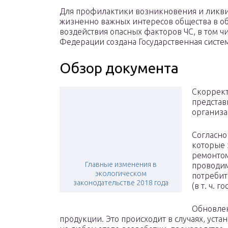
Для профилактики возникновения и ликви
жизненно важных интересов общества в об
воздействия опасных факторов ЧС, в том ч
Федерации создана Государственная систем
Обзор документа
Скоррект
представ
организа
Согласно
которые 
ремонтом
Главные изменения в
проводим
экологическом
потребит
законодательстве 2018 года
(в т. ч. 
Обновлен
продукции. Это происходит в случаях, уст