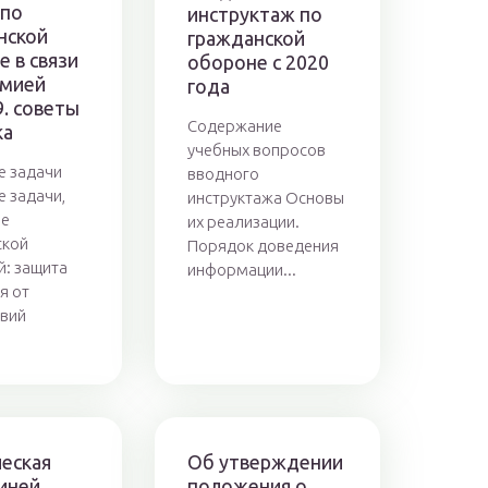
 по
инструктаж по
нской
гражданской
 в связи
обороне с 2020
емией
года
9. советы
Содержание
ка
учебных вопросов
е задачи
вводного
 задачи,
инструктажа Основы
е
их реализации.
ской
Порядок доведения
: защита
информации...
я от
вий
ческая
Об утверждении
иней
положения о