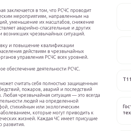
ая заключается в том, что РСЧС проводит
еским мероприятиям, направленным на
ий, уменьшение их масштабов, снижение
ествляет аварийно-спасательные и других
и возникших чрезвычайных ситуаций.
товку и повышение квалификации
 населения действиям в чрезвычайных
органов управления РСЧС всех уровней.
ое обеспечение деятельности РСЧС.
T1
е может считать себя полностью защищенным
бедствий, пожаров, аварий и последствий
 Любая чрезвычайная ситуация — это всегда
тельности людей на определенной
Гос
фой, стихийным или экологическим
тех
аболеванием, которые могут приводить к
еческих жизней. Каждая ЧС имеет присущие
р развития.