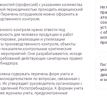
жностей (профессий) с указанием количества
Нп 
ной периодичностью проходить медицинский
пра
 Перечень сотрудников можно оформить в
ато
дственного контроля.
соо
уст
енного контроля нужно отвести под
с о
сность для человека продукции и работ
исп
ортировке, реализации и утилизации
про
ты производственного контроля, объекты
 показатели,контрольные критические
х мероприятий. Они разрабатываются, исходя
 требований действующих санитарных правил
ебнадзора.
Гос
ук
олжна содержать перечень форм учета и
диа
аконодательством по вопросам, связанным с
и о
 Их утверждает руководитель организации с
зделений Роспотребнадзора. К формам учета
акже журналы учета, предусмотренные