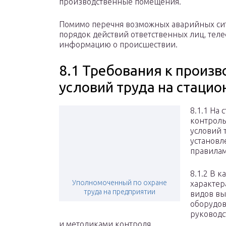
производственные помещения.
Помимо перечня возможных аварийных сит
порядок действий ответственных лиц, тел
информацию о происшествии.
8.1 Требования к произ
условий труда на стаци
8.1.1 На
контроль
условий 
установ
правилам
8.1.2 В 
Уполномоченный по охране
характер
труда на предприятии
видов вы
оборудов
руководс
и методиками контроля,