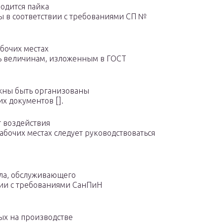
водится пайка
 в соответствии с требованиями СП №
абочих местах
ть величинам, изложенным в ГОСТ
лжны быть организованы
х документов [].
т воздействия
бочих местах следует руководствоваться
ала, обслуживающего
вии с требованиями СанПиН
тых на производстве