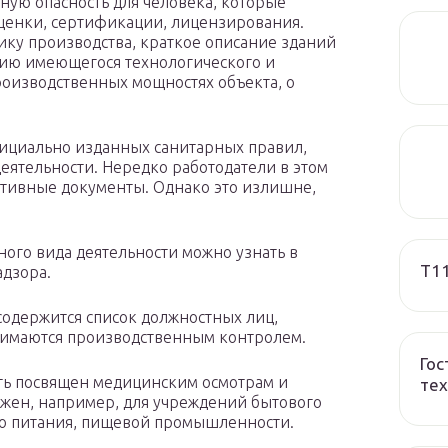
ную опасность для человека, которые
ценки, сертификации, лицензирования.
ку производства, краткое описание зданий
цию имеющегося технологического и
роизводственных мощностях объекта, о
ициально изданных санитарных правил,
еятельности. Нередко работодатели в этом
ативные документы. Однако это излишне,
ого вида деятельности можно узнать в
T1
дзора.
содержится список должностных лиц,
нимаются производственным контролем.
Гос
ть посвящен медицинским осмотрам и
тех
жен, например, для учреждений бытового
о питания, пищевой промышленности.