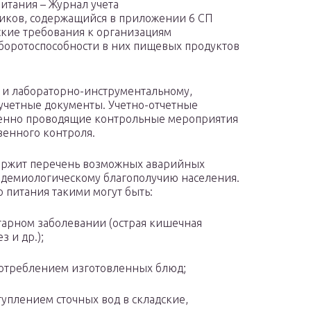
итания – Журнал учета
ников, содержащийся в приложении 6 СП
ские требования к организациям
боротоспособности в них пищевых продуктов
 и лабораторно-инструментальному,
 учетные документы. Учетно-отчетные
венно проводящие контрольные мероприятия
венного контроля.
ержит перечень возможных аварийных
идемиологическому благополучию населения.
 питания такими могут быть:
арном заболевании (острая кишечная
 и др.);
потреблением изготовленных блюд;
туплением сточных вод в складские,