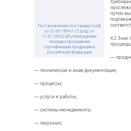
требован
прослежи
путем вы
подтверж
соответс
Постановление госстандарта рф
от 21.09.1994 n 15 (ред. от
11.07.2002) об утверждении
4.2 Знак
«порядка проведения
прошедши
сертификации продукции в
российской федерации
— продук
— техническая и иная документация;
— процессы;
— услуги и работы;
— системы менеджмента;
— персонал;