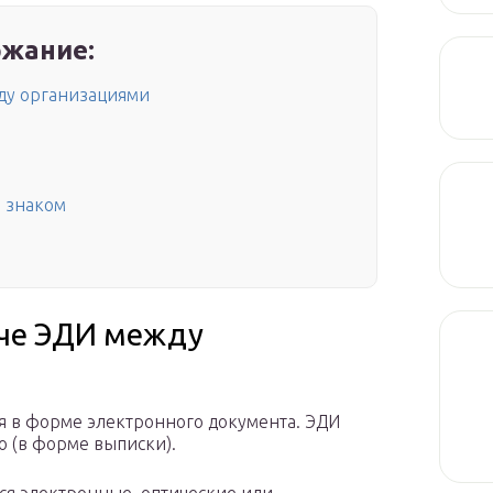
жание:
жду организациями
 знаком
аче ЭДИ между
я в форме электронного документа. ЭДИ
о (в форме выписки).