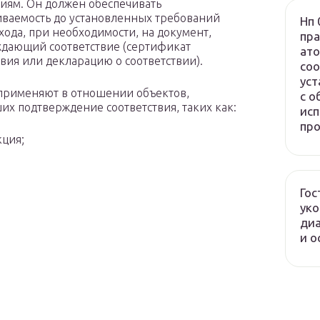
иям. Он должен обеспечивать
ваемость до установленных требований
Нп 
хода, при необходимости, на документ,
пра
дающий соответствие (сертификат
ато
твия или декларацию о соответствии).
соо
уст
 применяют в отношении объектов,
с о
х подтверждение соответствия, таких как:
исп
про
ция;
Гос
ук
диа
и о