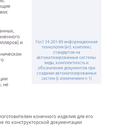
ы,
ующие
ями:
анных,
зненного
Гост 34.201-89 информационная
мпляров) и
технология (ит). комплекс
стандартов на
хническом
автоматизированные системы.
го
виды, комплектность и
обозначение документов при
создании автоматизированных
кции
систем (с изменением n 1)
, не
изготовителем конечного изделия для его
ое по конструкторской документации