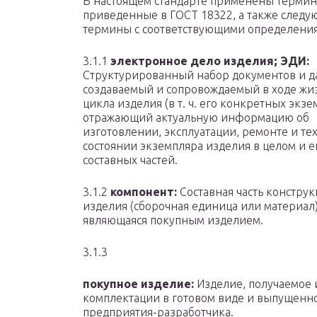
В настоящем стандарте применены термин
приведенные в ГОСТ 18322, а также след
термины с соответствующими определени
3.1.1
электронное дело изделия; ЭДИ:
Структурированный набор документов и д
создаваемый и сопровождаемый в ходе жи
цикла изделия (в т. ч. его конкретных экзе
отражающий актуальную информацию об
изготовлении, эксплуатации, ремонте и те
состоянии экземпляра изделия в целом и е
составных частей.
3.1.2
компонент:
Составная часть констру
изделия (сборочная единица или материал)
являющаяся покупным изделием.
3.1.3
покупное изделие:
Изделие, получаемое 
комплектации в готовом виде и выпущенн
предприятия-разработчика.