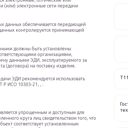
ься электронные, оптические или
и (или) электронные сети передачи
мых данных обеспечивается передающей
 данных контролируется принимающей
анными должны быть установлены
ответствующими организациями,
ену данными ЭДИ, эксплуатируемого за
а (договора) на поставку изделия.
T1
едачи ЭДИ рекомендуется использовать
 ИСО 10303-21, , .
Гос
тех
 является упрощенным и доступным для
ленного круга лиц свидетельством того, что
бъект соответствует установленным