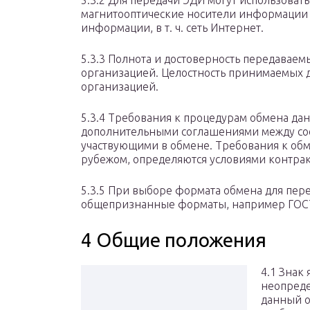
5.3.2 Для передачи ЭДИ могут использоват
магнитооптические носители информации 
информации, в т. ч. сеть Интернет.
5.3.3 Полнота и достоверность передавае
организацией. Целостность принимаемых
организацией.
5.3.4 Требования к процедурам обмена д
дополнительными соглашениями между со
участвующими в обмене. Требования к обм
рубежом, определяются условиями контракт
5.3.5 При выборе формата обмена для пер
общепризнанные форматы, например ГОСТ Р
4 Общие положения
4.1 Знак
неопреде
данный о